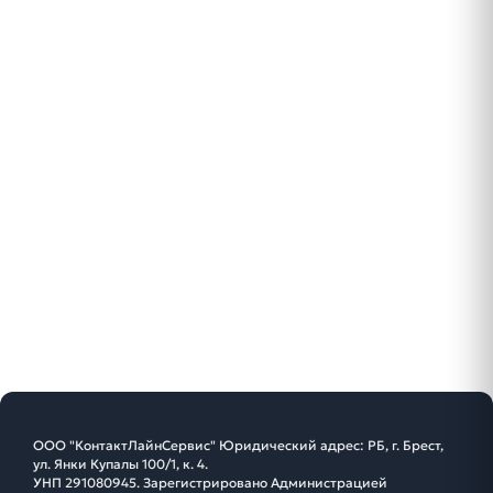
ООО "КонтактЛайнСервис" Юридический адрес: РБ, г. Брест,
ул. Янки Купалы 100/1, к. 4.
УНП 291080945. Зарегистрировано Администрацией