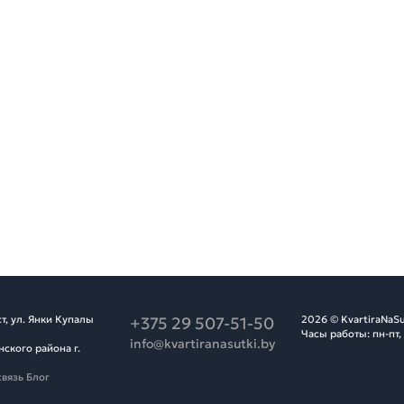
т, ул. Янки Купалы
+375 29 507-51-50
2026 © KvartiraNaSu
Часы работы: пн-пт,
info@kvartiranasutki.by
ского района г.
связь
Блог