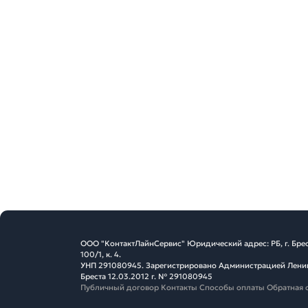
ООО "КонтактЛайнСервис" Юридический адрес: РБ, г. Брес
100/1, к. 4.
УНП 291080945. Зарегистрировано Администрацией Ленин
Бреста 12.03.2012 г. № 291080945
Публичный договор
Контакты
Способы оплаты
Обратная 