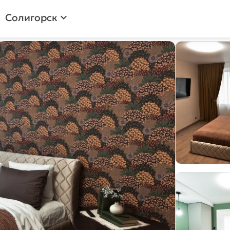
Солигорск
expand_more