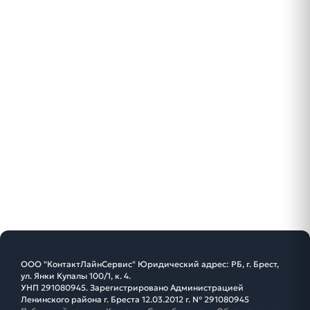
ООО "КонтактЛайнСервис" Юридический адрес: РБ, г. Брест,
ул. Янки Купалы 100/1, к. 4.
УНП 291080945. Зарегистрировано Администрацией
Ленинского района г. Бреста 12.03.2012 г. № 291080945